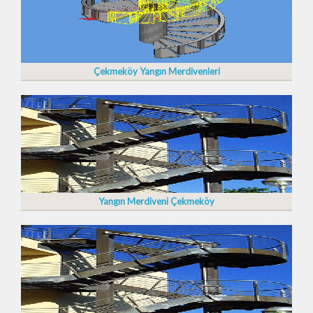
Çekmeköy Yangın Merdivenleri
Yangın Merdiveni Çekmeköy