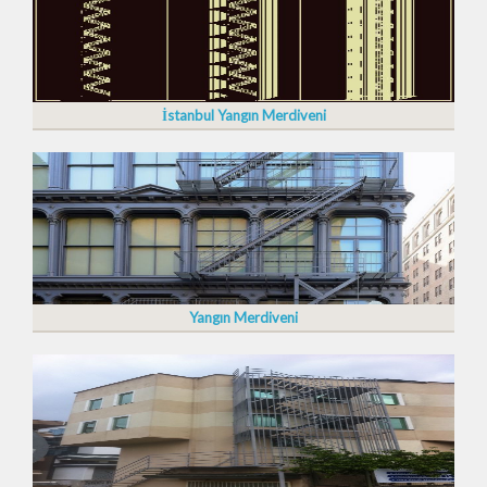
İstanbul Yangın Merdiveni
Yangın Merdiveni