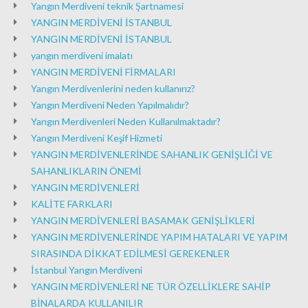
Yangın Merdiveni teknik Şartnamesi
YANGIN MERDİVENİ İSTANBUL
YANGIN MERDİVENİ İSTANBUL
yangın merdiveni imalatı
YANGIN MERDİVENİ FİRMALARI
Yangın Merdivenlerini neden kullanırız?
Yangın Merdiveni Neden Yapılmalıdır?
Yangın Merdivenleri Neden Kullanılmaktadır?
Yangın Merdiveni Keşif Hizmeti
YANGIN MERDİVENLERİNDE SAHANLIK GENİŞLİĞİ VE
SAHANLIKLARIN ÖNEMİ
YANGIN MERDİVENLERİ
KALİTE FARKLARI
YANGIN MERDİVENLERİ BASAMAK GENİŞLİKLERİ
YANGIN MERDİVENLERİNDE YAPIM HATALARI VE YAPIM
SIRASINDA DİKKAT EDİLMESİ GEREKENLER
İstanbul Yangın Merdiveni
YANGIN MERDİVENLERİ NE TÜR ÖZELLİKLERE SAHİP
BİNALARDA KULLANILIR