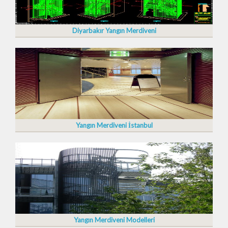
Diyarbakır Yangın Merdiveni
Yangın Merdiveni İstanbul
Yangın Merdiveni Modelleri