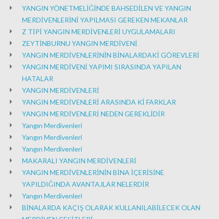
YANGIN YÖNETMELİĞİNDE BAHSEDİLEN VE YANGIN
MERDİVENLERİNİ YAPILMASI GEREKEN MEKANLAR
Z TİPİ YANGIN MERDİVENLERİ UYGULAMALARI
ZEYTİNBURNU YANGIN MERDİVENİ
YANGIN MERDİVENLERİNİN BİNALARDAKİ GÖREVLERİ
YANGIN MERDİVENİ YAPIMI SIRASINDA YAPILAN
HATALAR
YANGIN MERDİVENLERİ
YANGIN MERDİVENLERİ ARASINDA Kİ FARKLAR
YANGIN MERDİVENLERİ NEDEN GEREKLİDİR
Yangın Merdivenleri
Yangın Merdivenleri
Yangın Merdivenleri
MAKARALI YANGIN MERDİVENLERİ
YANGIN MERDİVENLERİNİN BİNA İÇERİSİNE
YAPILDIĞINDA AVANTAJLAR NELERDİR
Yangın Merdivenleri
BİNALARDA KAÇIŞ OLARAK KULLANILABİLECEK OLAN