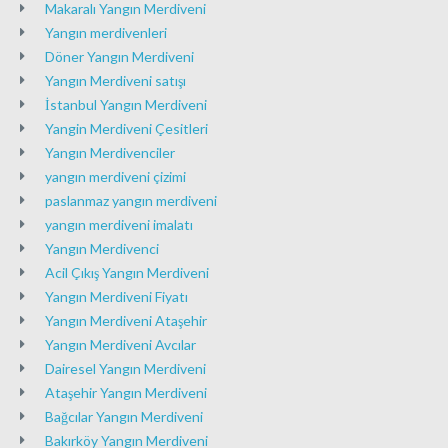
Makaralı Yangın Merdiveni
Yangın merdivenleri
Döner Yangın Merdiveni
Yangın Merdiveni satışı
İstanbul Yangın Merdiveni
Yangin Merdiveni Çesitleri
Yangın Merdivenciler
yangın merdiveni çizimi
paslanmaz yangın merdiveni
yangın merdiveni imalatı
Yangın Merdivenci
Acil Çıkış Yangın Merdiveni
Yangın Merdiveni Fiyatı
Yangın Merdiveni Ataşehir
Yangın Merdiveni Avcılar
Dairesel Yangın Merdiveni
Ataşehir Yangın Merdiveni
Bağcılar Yangın Merdiveni
Bakırköy Yangın Merdiveni