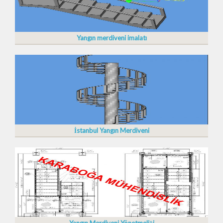
Yangın merdiveni imalatı
İstanbul Yangın Merdiveni