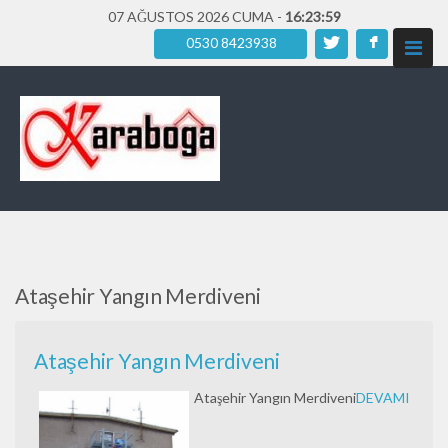
07 AĞUSTOS 2026 CUMA -
16:24:01
0530 8423938
Ataşehir Yangın Merdiveni
Ataşehir Yangın Merdiveni
Ataşehir Yangın Merdiveni
DEVAMI