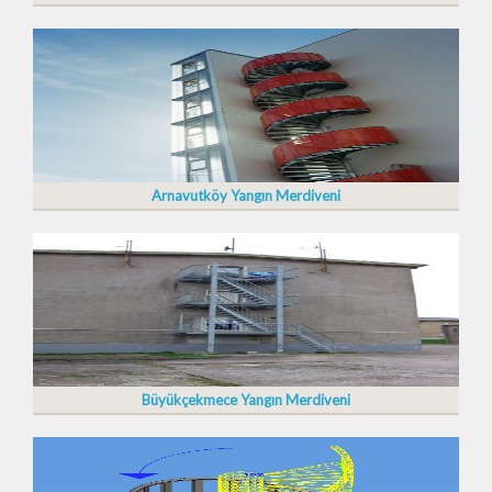
Arnavutköy Yangın Merdiveni
Büyükçekmece Yangın Merdiveni