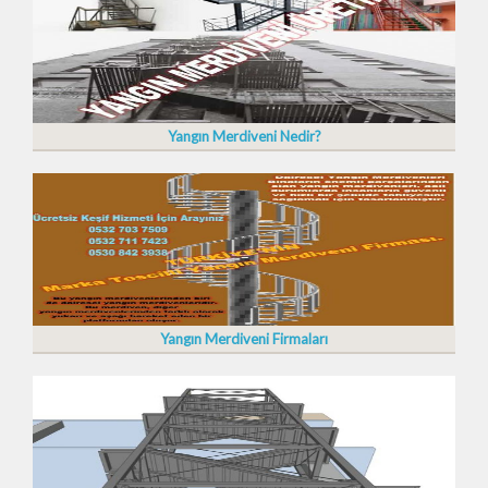
Yangın Merdiveni Nedir?
Yangın Merdiveni Firmaları