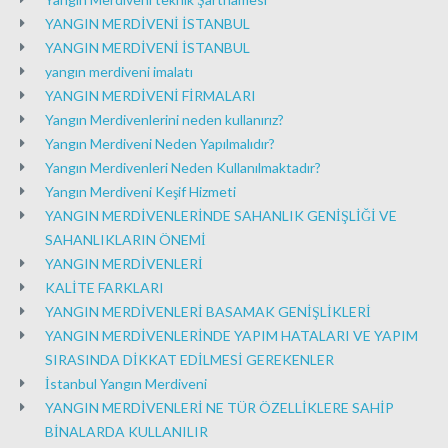
YANGIN MERDİVENİ İSTANBUL
YANGIN MERDİVENİ İSTANBUL
yangın merdiveni imalatı
YANGIN MERDİVENİ FİRMALARI
Yangın Merdivenlerini neden kullanırız?
Yangın Merdiveni Neden Yapılmalıdır?
Yangın Merdivenleri Neden Kullanılmaktadır?
Yangın Merdiveni Keşif Hizmeti
YANGIN MERDİVENLERİNDE SAHANLIK GENİŞLİĞİ VE
SAHANLIKLARIN ÖNEMİ
YANGIN MERDİVENLERİ
KALİTE FARKLARI
YANGIN MERDİVENLERİ BASAMAK GENİŞLİKLERİ
YANGIN MERDİVENLERİNDE YAPIM HATALARI VE YAPIM
SIRASINDA DİKKAT EDİLMESİ GEREKENLER
İstanbul Yangın Merdiveni
YANGIN MERDİVENLERİ NE TÜR ÖZELLİKLERE SAHİP
BİNALARDA KULLANILIR