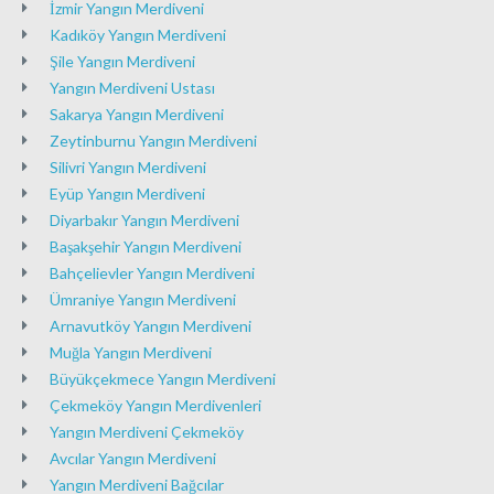
İzmir Yangın Merdiveni
Kadıköy Yangın Merdiveni
Şile Yangın Merdiveni
Yangın Merdiveni Ustası
Sakarya Yangın Merdiveni
Zeytinburnu Yangın Merdiveni
Silivri Yangın Merdiveni
Eyüp Yangın Merdiveni
Diyarbakır Yangın Merdiveni
Başakşehir Yangın Merdiveni
Bahçelievler Yangın Merdiveni
Ümraniye Yangın Merdiveni
Arnavutköy Yangın Merdiveni
Muğla Yangın Merdiveni
Büyükçekmece Yangın Merdiveni
Çekmeköy Yangın Merdivenleri
Yangın Merdiveni Çekmeköy
Avcılar Yangın Merdiveni
Yangın Merdiveni Bağcılar