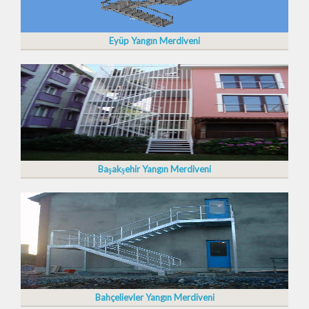
Eyüp Yangın Merdiveni
Başakşehir Yangın Merdiveni
Bahçelievler Yangın Merdiveni