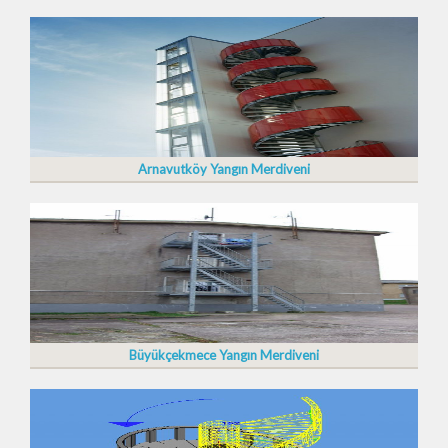
Arnavutköy Yangın Merdiveni
Büyükçekmece Yangın Merdiveni