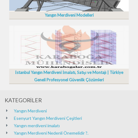
Yangın Merdiveni Modelleri
İstanbul Yangın Merdiveni İmalatı, Satışı ve Montajı | Türkiye
Geneli Profesyonel Güvenlik Çözümleri
KATEGORİLER
Yangın Merdiveni
Esenyurt Yangın Merdiveni Çeşitleri
Yangın merdiveni imalatı
Yangın Merdiveni Nedenli Önemelidir ?.