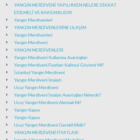
YANGIN MERDİVENİ YAPILIRKEN NELERE DİKKAT
EDİLMELİ VE BAKILMALIDIR
Yangın Merdivenleri
YANGIN MERDİVENLERİNE ULAŞIM
Yangın Merdivenleri
Yangın Merdiveni
YANGIN MERDİVENLERİ
Yangın Merdiveni Kullanma Avantajları
Yangın Merdiveni Fiyatları Kaliteyi Gösterir Mi?
İstanbul Yangın Merdiveni
Yangın Merdiveni İmalatı
Ucuz Yangın Merdiveni
Yangın Merdiveni İmalatı Avantajları Nelerdir?
Ucuz Yangın Merdiveni Alınmalı Mı?
Yangın Kapısı
Yangın Kapısı
Ucuz Yangın Merdiveni Gerekli Midir?
YANGIN MERDİVENİ FİYATLARI
İstanbul Yangın Merdiveni Modelleri