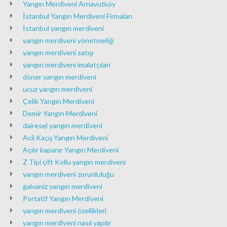
Yangın Merdiveni Arnavutköy
İstanbul Yangın Merdiveni Firmaları
İstanbul yangın merdiveni
yangın merdiveni yönetmeliği
yangın merdiveni satışı
yangın merdiveni imalatçıları
döner yangın merdiveni
ucuz yangın merdiveni
Çelik Yangın Merdiveni
Demir Yangın Merdiveni
dairesel yangın merdiveni
Acil Kaçış Yangın Merdiveni
Açılır kapanır Yangın Merdiveni
Z Tipi çift Kollu yangın merdiveni
yangın merdiveni zorunluluğu
galvaniz yangın merdiveni
Portatif Yangın Merdiveni
yangın merdiveni özellikleri
yangın merdiveni nasıl yapılır