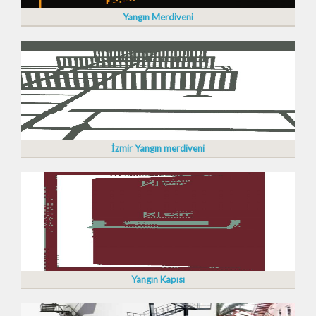
Yangın Merdiveni
İzmir Yangın merdiveni
Yangın Kapısı