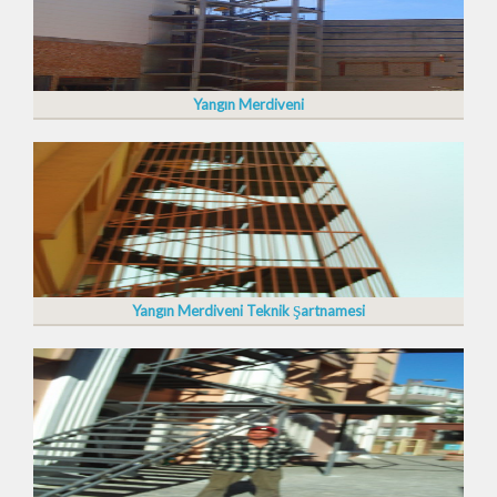
Yangın Merdiveni
Yangın Merdiveni Teknik Şartnamesi