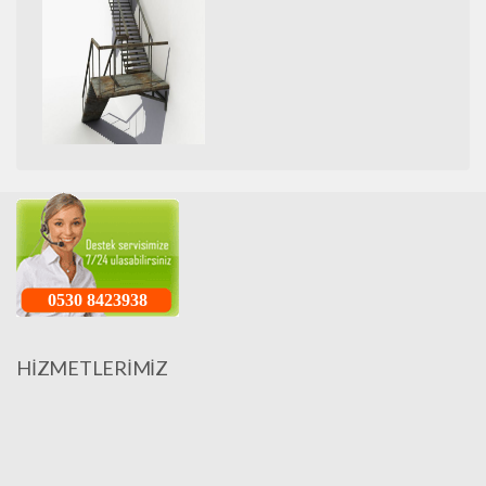
0530 8423938
HİZMETLERİMİZ