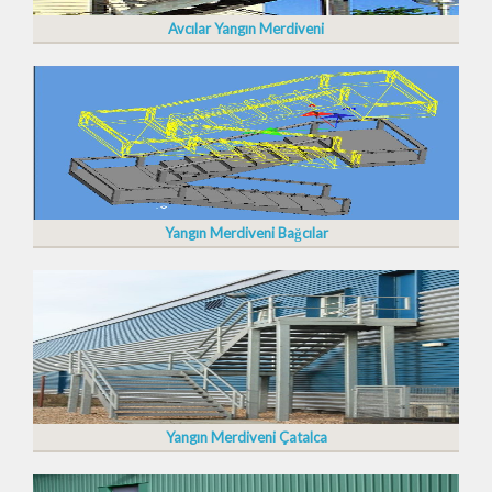
Avcılar Yangın Merdiveni
Yangın Merdiveni Bağcılar
Yangın Merdiveni Çatalca