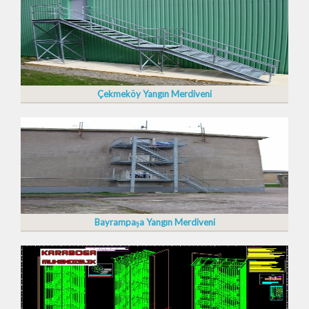
Çekmeköy Yangın Merdiveni
Bayrampaşa Yangın Merdiveni