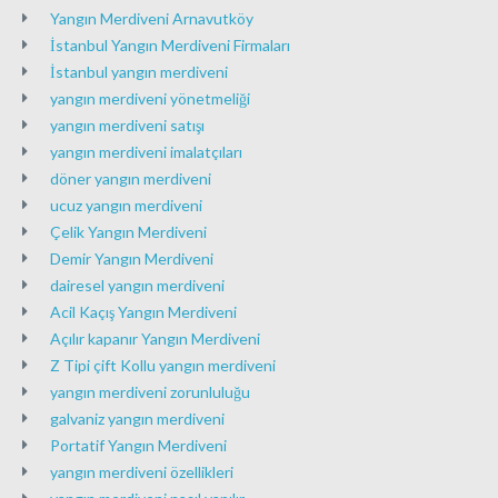
Yangın Merdiveni Arnavutköy
İstanbul Yangın Merdiveni Firmaları
İstanbul yangın merdiveni
yangın merdiveni yönetmeliği
yangın merdiveni satışı
yangın merdiveni imalatçıları
döner yangın merdiveni
ucuz yangın merdiveni
Çelik Yangın Merdiveni
Demir Yangın Merdiveni
dairesel yangın merdiveni
Acil Kaçış Yangın Merdiveni
Açılır kapanır Yangın Merdiveni
Z Tipi çift Kollu yangın merdiveni
yangın merdiveni zorunluluğu
galvaniz yangın merdiveni
Portatif Yangın Merdiveni
yangın merdiveni özellikleri