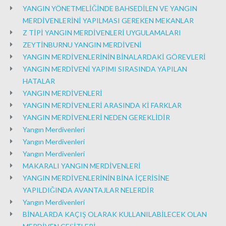
YANGIN YÖNETMELİĞİNDE BAHSEDİLEN VE YANGIN
MERDİVENLERİNİ YAPILMASI GEREKEN MEKANLAR
Z TİPİ YANGIN MERDİVENLERİ UYGULAMALARI
ZEYTİNBURNU YANGIN MERDİVENİ
YANGIN MERDİVENLERİNİN BİNALARDAKİ GÖREVLERİ
YANGIN MERDİVENİ YAPIMI SIRASINDA YAPILAN
HATALAR
YANGIN MERDİVENLERİ
YANGIN MERDİVENLERİ ARASINDA Kİ FARKLAR
YANGIN MERDİVENLERİ NEDEN GEREKLİDİR
Yangın Merdivenleri
Yangın Merdivenleri
Yangın Merdivenleri
MAKARALI YANGIN MERDİVENLERİ
YANGIN MERDİVENLERİNİN BİNA İÇERİSİNE
YAPILDIĞINDA AVANTAJLAR NELERDİR
Yangın Merdivenleri
BİNALARDA KAÇIŞ OLARAK KULLANILABİLECEK OLAN