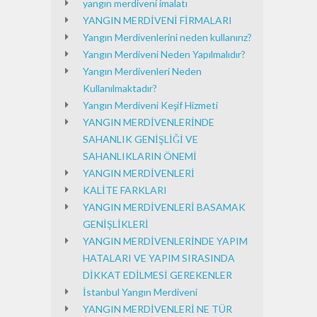
yangın merdiveni imalatı
YANGIN MERDİVENİ FİRMALARI
Yangın Merdivenlerini neden kullanırız?
Yangın Merdiveni Neden Yapılmalıdır?
Yangın Merdivenleri Neden
Kullanılmaktadır?
Yangın Merdiveni Keşif Hizmeti
YANGIN MERDİVENLERİNDE
SAHANLIK GENİŞLİĞİ VE
SAHANLIKLARIN ÖNEMİ
YANGIN MERDİVENLERİ
KALİTE FARKLARI
YANGIN MERDİVENLERİ BASAMAK
GENİŞLİKLERİ
YANGIN MERDİVENLERİNDE YAPIM
HATALARI VE YAPIM SIRASINDA
DİKKAT EDİLMESİ GEREKENLER
İstanbul Yangın Merdiveni
YANGIN MERDİVENLERİ NE TÜR