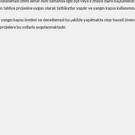
ullanılması iznini alırlar Aynı zamanda ilgili ilçe veya il itfaiye daire başkanlıkl
n tahliye projesine uygun olarak tatbikatlar yapılır ve
yangın kapısı
kullanımına
e
yangın kapısı
üretimi ve denetlemesi bu şekilde yapılmakta olup hayati öneme
 projelere bu yollarla uygulanmaktadır.