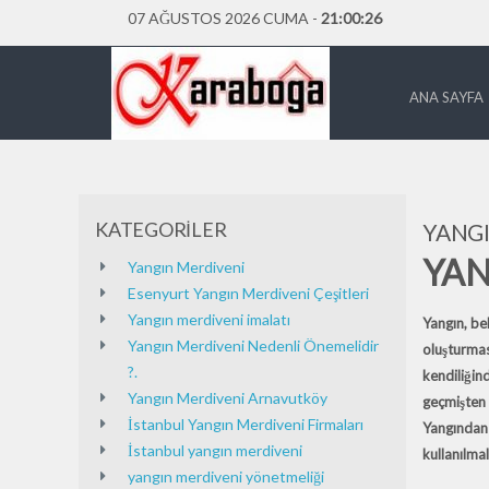
07 AĞUSTOS 2026 CUMA -
21:00:27
ANA SAYFA
KATEGORİLER
YANG
YA
Yangın Merdiveni
Esenyurt Yangın Merdiveni Çeşitleri
Yangın merdiveni imalatı
Yangın, be
Yangın Merdiveni Nedenli Önemelidir
oluşturmas
?.
kendiliğind
Yangın Merdiveni Arnavutköy
geçmişten 
İstanbul Yangın Merdiveni Firmaları
Yangından 
İstanbul yangın merdiveni
kullanılmal
yangın merdiveni yönetmeliği