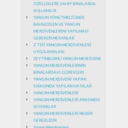
ÖZELLİKLERE SAHİP BİNALARDA
KULLANILIR
YANGIN YÖNETMELİĞİNDE
BAHSEDİLEN VE YANGIN
MERDİVENLERİNİ YAPILMASI
GEREKEN MEKANLAR
Z TİPİ YANGIN MERDİVENLERİ
UYGULAMALARI
ZEYTİNBURNU YANGIN MERDİVENİ
YANGIN MERDİVENLERİNİN
BİNALARDAKİ GÖREVLERİ
YANGIN MERDİVENİ YAPIMI
SIRASINDA YAPILAN HATALAR
YANGIN MERDİVENLERİ
YANGIN MERDİVENLERİ ARASINDA
Kİ FARKLAR
YANGIN MERDİVENLERİ NEDEN
GEREKLİDİR
Yangın Merdivenleri