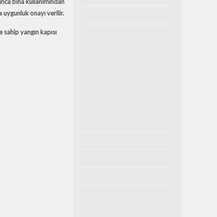
arınca bina kullanımından
İstanbul Yangın
 uygunluk onayı verilir.
Merdiveni İmalatı,
Satışı ve Montajı |
 sahip yangın kapısı
Türkiye Geneli
Profesyonel Güvenlik
Çözümleri
İstanbul Yangın
Merdiveni İmalatı
(0530 842 3938) |
Ücretsiz Keşif Hizmeti