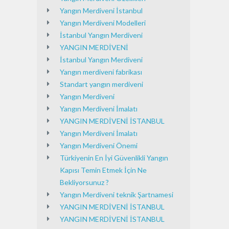
Yangın Merdiveni İstanbul
Yangın Merdiveni Modelleri
İstanbul Yangın Merdiveni
YANGIN MERDİVENİ
İstanbul Yangın Merdiveni
Yangın merdiveni fabrikası
Standart yangın merdiveni
Yangın Merdiveni
Yangın Merdiveni İmalatı
YANGIN MERDİVENİ İSTANBUL
Yangın Merdiveni İmalatı
Yangın Merdiveni Önemi
Türkiyenin En İyi Güvenlikli Yangın
Kapısı Temin Etmek İçin Ne
Bekliyorsunuz ?
Yangın Merdiveni teknik Şartnamesi
YANGIN MERDİVENİ İSTANBUL
YANGIN MERDİVENİ İSTANBUL