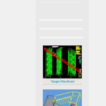
İstanbul Z Tipi Yangın
Merdiveni Satan Yerler
Makaralı Yangın
Merdiveni İstanbul
Yangın Merdiveni
Yönetmeliği
Yangın Merdiveni
Firmaları
Makaralı Yangın
Merdiveni
Yangın Merdiveni
Yangın Merdiveni
İmalatı Fiyatları
2023/2024