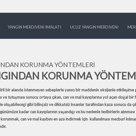
YANGIN MERDIVENI İMALATI
UCUZ YANGIN MERDIVENI
MER
INDAN KORUNMA YÖNTEMLERİ
NGINDAN KORUNMA YÖNTEM
lirli bir alanda istenmeyen sebeplerle yanıcı bir maddenin oksijenle etkileşime 
ı ve tutuşması sonucu ortaya çıkan, can ve mal kayıplarına yol açan doğal bir f
e oluşabileceği gibi bilinçsiz ve dikkatsiz insanlar tarafından kaza sonucu da çı
günümüze kadar can kayıplarının yaşandığı ve bu nedenle tedbirlerin alınması ge
korunmak, can ve mal kaybını en aza indirmek için kullanılması mecburi kılın
ıdır.