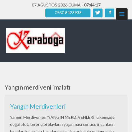
07 AĞUSTOS 2026 CUMA -
07:44:18
0530 8423938
Yangın merdiveni imalatı
Yangın Merdivenleri
Yangın Merdivenleri 'YANGIN MERDİVENLERİ''ülkemizde
doğal afet, terör gibi olayların yaşanması sonucu insanların
binadan kaçışı için tasarlanmıştır. Teknolojinin gelişmesiyle