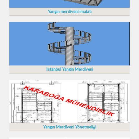
Yangın merdiveni imalatı
İstanbul Yangın Merdiveni
Yangın Merdiveni Yönetmeliği