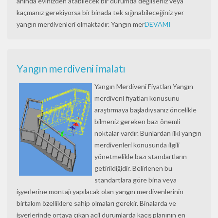
anında evinizden atabilecek bir durumda değilseniz veya
kaçmanız gerekiyorsa bir binada tek sığınabileceğiniz yer
yangın merdivenleri olmaktadır. Yangın mer
DEVAMI
Yangın merdiveni imalatı
Yangın Merdiveni Fiyatları Yangın
merdiveni fiyatları konusunu
araştırmaya başladıysanız öncelikle
bilmeniz gereken bazı önemli
noktalar vardır. Bunlardan ilki yangın
merdivenleri konusunda ilgili
yönetmelikle bazı standartların
getirildiğidir. Belirlenen bu
standartlara göre bina veya
işyerlerine montajı yapılacak olan yangın merdivenlerinin
birtakım özelliklere sahip olmaları gerekir. Binalarda ve
işyerlerinde ortaya çıkan acil durumlarda kaçış planının en