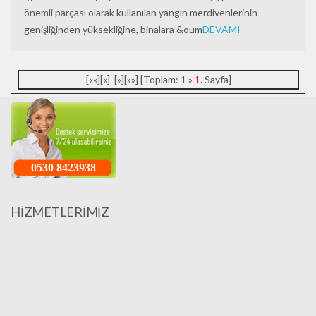
önemli parçası olarak kullanılan yangın merdivenlerinin
genişliğinden yüksekliğine, binalara &oum
DEVAMI
[««][«] [»][»»] [Toplam: 1 »
1.
Sayfa]
0530 8423938
HİZMETLERİMİZ