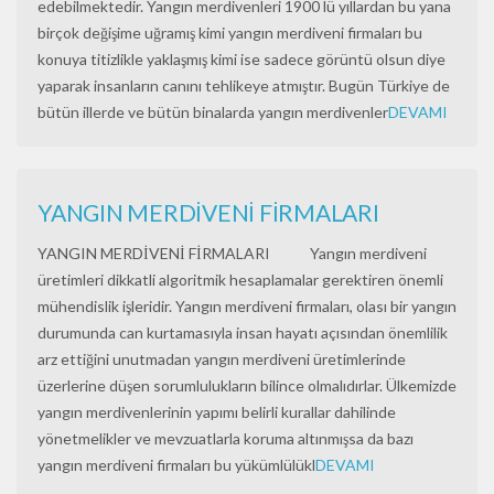
edebilmektedir. Yangın merdivenleri 1900 lü yıllardan bu yana
birçok değişime uğramış kimi yangın merdiveni firmaları bu
konuya titizlikle yaklaşmış kimi ise sadece görüntü olsun diye
yaparak insanların canını tehlikeye atmıştır. Bugün Türkiye de
bütün illerde ve bütün binalarda yangın merdivenler
DEVAMI
YANGIN MERDİVENİ FİRMALARI
YANGIN MERDİVENİ FİRMALARI Yangın merdiveni
üretimleri dikkatli algoritmik hesaplamalar gerektiren önemli
mühendislik işleridir. Yangın merdiveni firmaları, olası bir yangın
durumunda can kurtamasıyla insan hayatı açısından önemlilik
arz ettiğini unutmadan yangın merdiveni üretimlerinde
üzerlerine düşen sorumlulukların bilince olmalıdırlar. Ülkemizde
yangın merdivenlerinin yapımı belirli kurallar dahilinde
yönetmelikler ve mevzuatlarla koruma altınmışsa da bazı
yangın merdiveni firmaları bu yükümlülükl
DEVAMI