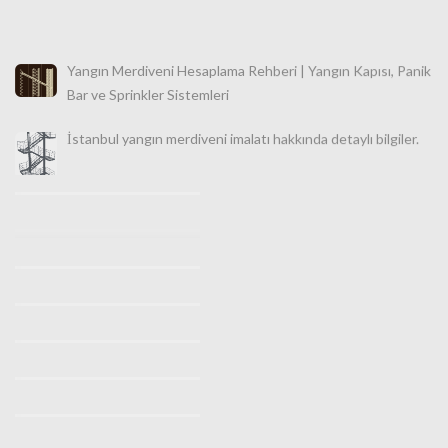
Yangın Merdiveni Hesaplama Rehberi | Yangın Kapısı, Panik
Bar ve Sprinkler Sistemleri
İstanbul yangın merdiveni imalatı hakkında detaylı bilgiler.
İstanbul Makaralı Yangın Merdiveni Satışı 0532 490 76 94
İstanbul Yangın Merdiveni İmalatı, Satışı ve Montajı |
Türkiye Geneli Profesyonel Güvenlik Çözümleri
İstanbul Yangın Merdiveni İmalatı (0530 842 3938) |
Ücretsiz Keşif Hizmeti