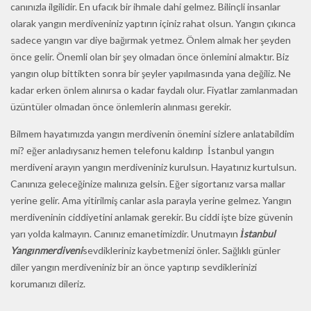
canınızla ilgilidir. En ufacık bir ihmale dahi gelmez. Bilinçli insanlar
olarak yangın merdiveniniz yaptırın içiniz rahat olsun. Yangın çıkınca
sadece yangın var diye bağırmak yetmez. Önlem almak her şeyden
önce gelir. Önemli olan bir şey olmadan önce önlemini almaktır. Biz
yangın olup bittikten sonra bir şeyler yapılmasında yana değiliz. Ne
kadar erken önlem alınırsa o kadar faydalı olur. Fiyatlar zamlanmadan
üzüntüler olmadan önce önlemlerin alınması gerekir.
Bilmem hayatımızda yangın merdivenin önemini sizlere anlatabildim
mi? eğer anladıysanız hemen telefonu kaldırıp İstanbul yangın
merdiveni arayın yangın merdiveniniz kurulsun. Hayatınız kurtulsun.
Canınıza geleceğinize malınıza gelsin. Eğer sigortanız varsa mallar
yerine gelir. Ama yitirilmiş canlar asla parayla yerine gelmez. Yangın
merdiveninin ciddiyetini anlamak gerekir. Bu ciddi işte bize güvenin
yarı yolda kalmayın. Canınız emanetimizdir. Unutmayın
İstanbul
Yangın
merdiveni
sevdikleriniz kaybetmenizi önler. Sağlıklı günler
diler yangın merdiveniniz bir an önce yaptırıp sevdiklerinizi
korumanızı dileriz.