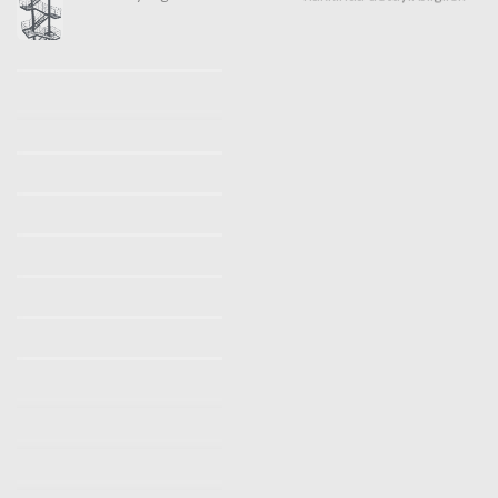
İstanbul Makaralı Yangın Merdiveni Satışı 0532 490 76 94
İstanbul Yangın Merdiveni İmalatı, Satışı ve Montajı |
Türkiye Geneli Profesyonel Güvenlik Çözümleri
İstanbul Yangın Merdiveni İmalatı (0530 842 3938) |
Ücretsiz Keşif Hizmeti