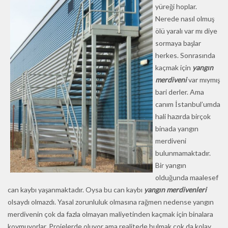
yüreği hoplar.
Nerede nasıl olmuş
ölü yaralı var mı diye
sormaya başlar
herkes. Sonrasında
kaçmak için
yangın
merdiveni
var mıymış
bari derler. Ama
canım İstanbul’umda
hali hazırda birçok
binada yangın
merdiveni
bulunmamaktadır.
Bir yangın
olduğunda maalesef
can kaybı yaşanmaktadır. Oysa bu can kaybı
yangın merdivenleri
olsaydı olmazdı. Yasal zorunluluk olmasına rağmen nedense yangın
merdivenin çok da fazla olmayan maliyetinden kaçmak için binalara
koymuyorlar. Projelerde oluyor ama realitede bulmak çok da kolay