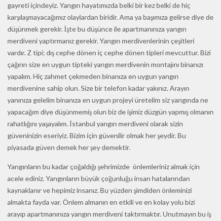
gayreti içindeyiz. Yangın hayatımızda belki bir kez belki de hiç
karşılaşmayacağımız olaylardan biridir. Ama ya başımıza gelirse diye de
düşünmek gerekir. İşte bu düşünce ile apartmanınıza yangın
merdiveni yaptırmanız gerekir. Yangın merdivenlerinin çeşitleri
vardır. Z tipi; dış cephe dönen iç cephe dönen tipleri mevcuttur. Bizi
çağırın size en uygun tipteki yangın merdivenin montajını binanızı
yapalım. Hiç zahmet çekmeden binanıza en uygun yangın
merdivenine sahip olun. Size bir telefon kadar yakınız. Arayın
yanınıza gelelim binanıza en uygun projeyi üretelim siz yangında ne
yapacağım diye düşünmemiş olun biz de işimiz düzgün yapmış olmanın
rahatlığını yaşayalım. İstanbul yangın merdiveni olarak sizin
güveninizin eseriyiz. Bizim için güvenilir olmak her şeydir. Bu
piyasada güven demek her şey demektir.
Yangınların bu kadar çoğaldığı şehrimizde önlemleriniz almak için
acele ediniz. Yangınların büyük çoğunluğu insan hatalarından
kaynaklanır ve hepimiz insanız. Bu yüzden şimdiden önleminizi
almakta fayda var. Önlem almanın en etkili ve en kolay yolu bizi
arayıp apartmanınıza yangın merdiveni taktırmaktır. Unutmayın bu iş