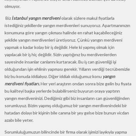
olmuyor.
Biz
İstanbul yangın merdiveni
olarak sizlere makul fiyatlarla
istediğiniz şekillerde yangın merdivenleri sunuyoruz. Apartmanınızın
konumuna göre yangın çıkması halinde en rahat kaçabileceğiniz
şekilde yangın merdivenleri üretiyoruz. Çünkü yangın merdiveni
yapmak o kadar kolay bir iş değildir. Hele ki yapmış olmak için
yapılacak bir iş hiç değildir. Sizin yaptığınız bu merdivenlerden
sayesinde insanlar canlarını kurtaracak. Bu iş can güvenliği işi
olduğundan işin ehlinin yapması gerekir. Yılların verdiği tecrübemizle
biz bu konuda iddialıyız. Diğer iddialı olduğumuz konu
yangın
merdiveni fiyatları.
Her yeri araştırın ondan sonra bize gelin bu fiyata
bu kaliteyi başka yerlerde bulabilirseniz buyurun oraya yaptırın
yangın merdiveninizi. Dediğimiz gibi biz insanların can güvenliğinden
sorumluyuz. Bizim yapmış olduğumuz bir yangın merdivenindeki bir
hatadan dolayı bir kişinin bile canına bir şey gelse bize bunun vicdan
azabı bile yeter.
Sorumluluğumuzun bilincinde bir firma olarak işimizi layıkıyla yapma