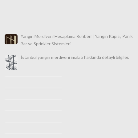
Yangın Merdiveni Hesaplama Rehberi | Yangın Kapısı, Panik
Bar ve Sprinkler Sistemleri
İstanbul yangın merdiveni imalatı hakkında detaylı bilgiler.
İstanbul Makaralı Yangın Merdiveni Satışı 0532 490 76 94
İstanbul Yangın Merdiveni İmalatı, Satışı ve Montajı |
Türkiye Geneli Profesyonel Güvenlik Çözümleri
İstanbul Yangın Merdiveni İmalatı (0530 842 3938) |
Ücretsiz Keşif Hizmeti