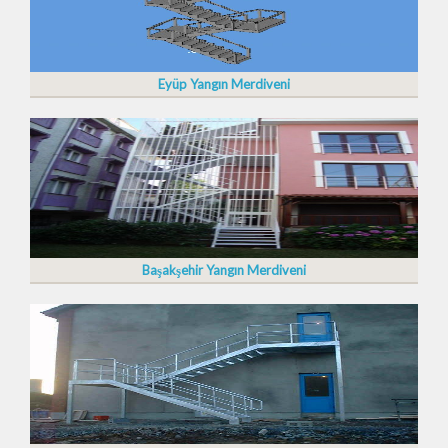
Eyüp Yangın Merdiveni
Başakşehir Yangın Merdiveni