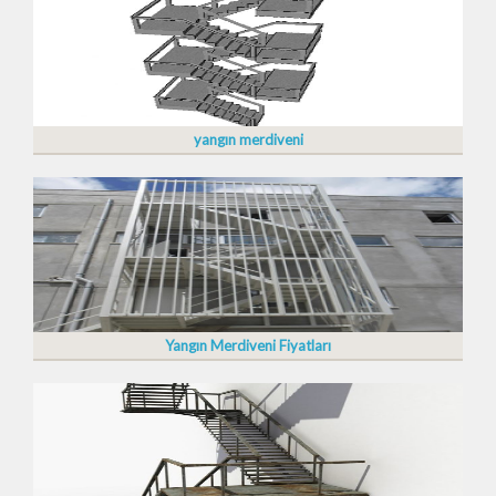
yangın merdiveni
Yangın Merdiveni Fiyatları