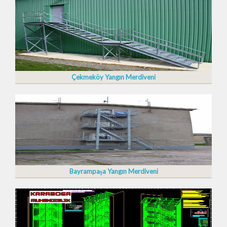
Çekmeköy Yangın Merdiveni
Bayrampaşa Yangın Merdiveni