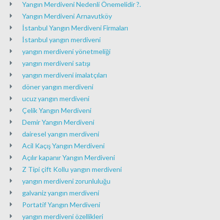
Yangın Merdiveni Nedenli Önemelidir ?.
Yangın Merdiveni Arnavutköy
İstanbul Yangın Merdiveni Firmaları
İstanbul yangın merdiveni
yangın merdiveni yönetmeliği
yangın merdiveni satışı
yangın merdiveni imalatçıları
döner yangın merdiveni
ucuz yangın merdiveni
Çelik Yangın Merdiveni
Demir Yangın Merdiveni
dairesel yangın merdiveni
Acil Kaçış Yangın Merdiveni
Açılır kapanır Yangın Merdiveni
Z Tipi çift Kollu yangın merdiveni
yangın merdiveni zorunluluğu
galvaniz yangın merdiveni
Portatif Yangın Merdiveni
yangın merdiveni özellikleri