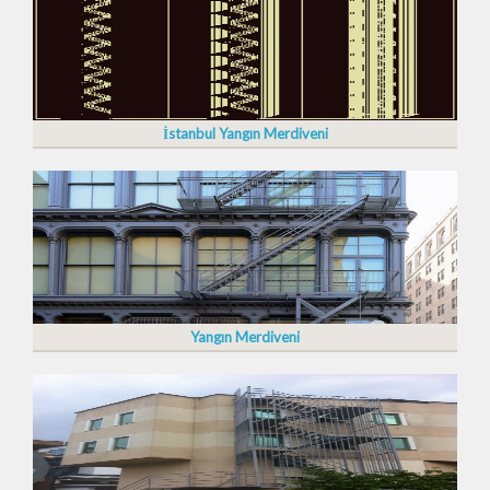
İstanbul Yangın Merdiveni
Yangın Merdiveni