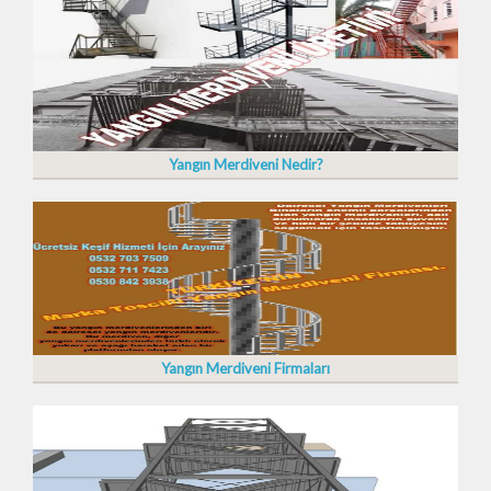
Yangın Merdiveni Nedir?
Yangın Merdiveni Firmaları