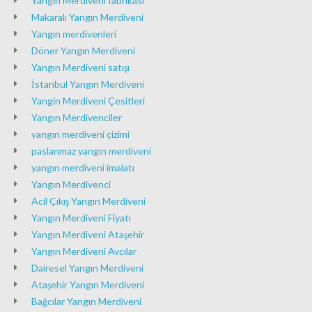
Yangın Merdiveni fabrikası
Makaralı Yangın Merdiveni
Yangın merdivenleri
Döner Yangın Merdiveni
Yangın Merdiveni satışı
İstanbul Yangın Merdiveni
Yangin Merdiveni Çesitleri
Yangın Merdivenciler
yangın merdiveni çizimi
paslanmaz yangın merdiveni
yangın merdiveni imalatı
Yangın Merdivenci
Acil Çıkış Yangın Merdiveni
Yangın Merdiveni Fiyatı
Yangın Merdiveni Ataşehir
Yangın Merdiveni Avcılar
Dairesel Yangın Merdiveni
Ataşehir Yangın Merdiveni
Bağcılar Yangın Merdiveni