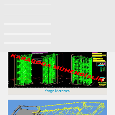
Makaralı Yangın Merdiveni
Yangın Merdiveni İmalatı Fiyatları 2023/2024
Yangın Merdiveni Fiyatları Sancaktepe 0532 7037509
Yangın Merdiveni