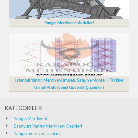
Yangın Merdiveni Modelleri
İstanbul Yangın Merdiveni İmalatı, Satışı ve Montajı | Türkiye
Geneli Profesyonel Güvenlik Çözümleri
KATEGORİLER
Yangın Merdiveni
Esenyurt Yangın Merdiveni Çeşitleri
Yangın merdiveni imalatı