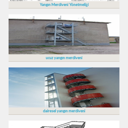
Yangın Merdiveni Yönetmeliği
ucuz yangın merdiveni
dairesel yangın merdiveni