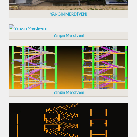
YANGIN MERDİVENİ
Yangın Merdiveni
Yangın Merdiveni