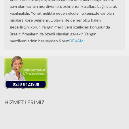
payı olan yangın merdivenleri, belirlenen kurallara bağlı olarak
yapılmalıdır. Yönetmelikte geçen ölçüler, ülkemizde var olan
binalara göre belirlenir. Dolayısı ile de her ölçü halen
geçerliliğini korur. Yangın merdiveni özellikleri konusunda
üretici firmaların da özenli olmaları gerekir. Yangın
merdivenlerinin her şeyden &oum
DEVAMI
0530 8423938
HİZMETLERİMİZ