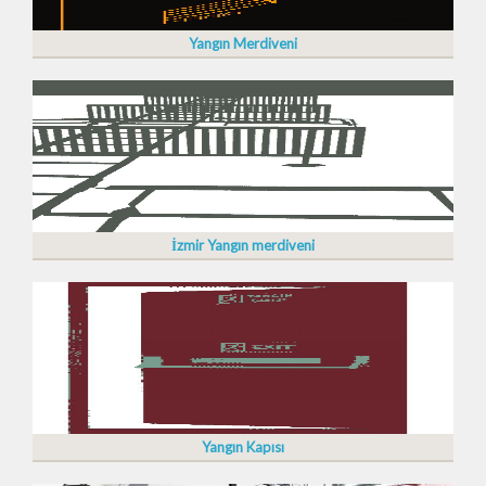
Yangın Merdiveni
İzmir Yangın merdiveni
Yangın Kapısı