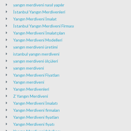
yangın merdiveni nasıl yapılır
İstanbul Yangın Merdivenleri
Yangın Merdiveni İmalat
İstanbul Yangın Merdiveni Firması
Yangın Merdiveni İmalatçıları
Yangın Merdiveni Modelleri
yangın merdiveni üretimi
istanbul yangın merdiveni
yangın merdiveni ölçüleri
yangın merdiveni
Yangın Merdiveni Fiyatları
Yangın merdiveni
Yangın Merdivenleri
Z Yangın Merdiveni
Yangın Merdiveni İmalatı
Yangın Merdiveni firmaları
Yangın Merdiveni fiyatları
Yangın Merdiveni fiyatı