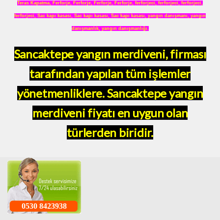
Teras Kapatma
,
Ferforje
,
Ferforje
,
Ferforje
,
Ferforje
,
ferforjeci
,
ferforjeci
,
ferforjeci
,
ferforjeci
,
Sac kapı kasası
,
Sac kapı kasası
,
Sac kapı kasası
,
yangın danışmanı
,
yangın
danışmanlık
,
yangın danışmanlığı
.
Sancaktepe yangın merdiveni, firması
tarafından yapılan tüm işlemler
yönetmenliklere. Sancaktepe yangın
merdiveni fiyatı en uygun olan
türlerden biridir.
0530 8423938