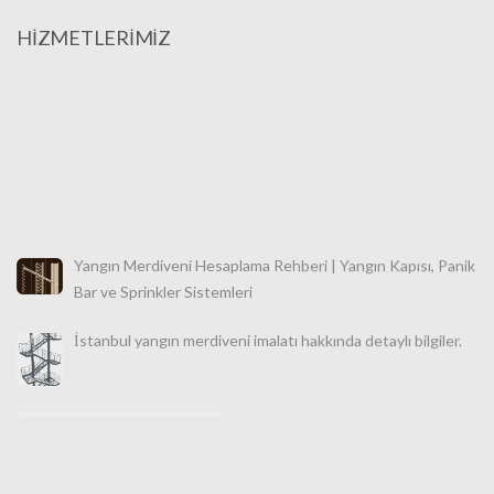
HİZMETLERİMİZ
Yangın Merdiveni Hesaplama Rehberi | Yangın Kapısı, Panik
Bar ve Sprinkler Sistemleri
İstanbul yangın merdiveni imalatı hakkında detaylı bilgiler.
İstanbul Makaralı Yangın Merdiveni Satışı 0532 490 76 94
İstanbul Yangın Merdiveni İmalatı, Satışı ve Montajı |
Türkiye Geneli Profesyonel Güvenlik Çözümleri