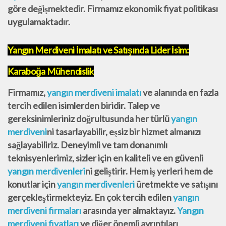
göre değişmektedir. Firmamız ekonomik fiyat politikası
uygulamaktadır.
Yangın Merdiveni İmalatı ve Satışında Lider İsim:
Karaboğa Mühendislik
Firmamız,
yangın merdiveni imalatı
ve alanında en fazla
tercih edilen isimlerden biridir. Talep ve
gereksinimleriniz doğrultusunda her türlü
yangın
merdiveni
ni tasarlayabilir, eşsiz bir hizmet almanızı
sağlayabiliriz. Deneyimli ve tam donanımlı
teknisyenlerimiz, sizler için en kaliteli ve en güvenli
yangın merdivenleri
ni geliştirir. Hem iş yerleri hem de
konutlar için
yangın merdivenleri
üretmekte ve satışını
gerçekleştirmekteyiz. En çok tercih edilen
yangın
merdiveni firmaları
arasında yer almaktayız.
Yangın
merdiveni fiyatları
ve diğer önemli ayrıntıları