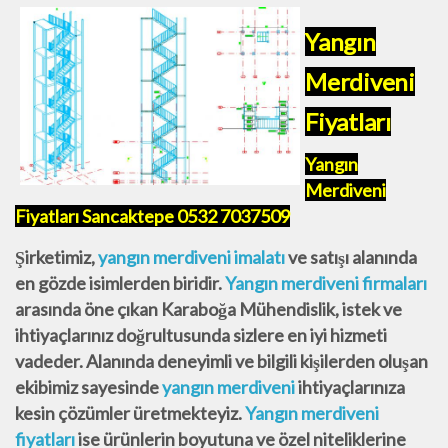
Yangın
Merdiveni
Fiyatları
Yangın
Merdiveni
Fiyatları Sancaktepe 0532 7037509
Şirketimiz,
yangın merdiveni imalatı
ve satışı alanında
en gözde isimlerden biridir.
Yangın merdiveni firmaları
arasında öne çıkan Karaboğa Mühendislik, istek ve
ihtiyaçlarınız doğrultusunda sizlere en iyi hizmeti
vadeder. Alanında deneyimli ve bilgili kişilerden oluşan
ekibimiz sayesinde
yangın merdiveni
ihtiyaçlarınıza
kesin çözümler üretmekteyiz.
Yangın merdiveni
fiyatları
ise ürünlerin boyutuna ve özel niteliklerine