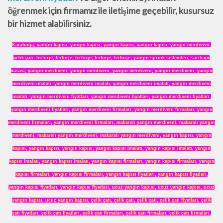
öğrenmek için firmamız ile iletişime geçebilir, kusursuz
bir hizmet alabilirsiniz.
Karaboğa
;
yangın kapısı
,
yangın kapısı
,
yangın kapısı
,
yangın kapısı
,
yangın merdiveni
,
çelik çatı
,
ferforje
,
ferforje
,
ferforje
,
ferforje
,
ferforje
,
yangın sprink sistemleri
,
sac kapı
kasası
,
yangın merdiveni
,
yangın merdiveni
,
yangın merdiveni
,
yangın merdiveni
,
yangın
merdiveni imalatı
,
yangın merdiveni imalatı
,
yangın merdiveni imalatı
,
yangın merdiveni
imalatı
,
yangın merdiveni fiyatları
,
yangın merdiveni fiyatları
,
yangın merdiveni fiyatları
,
yangın merdiveni fiyatları
,
yangın merdiveni firmaları
,
yangın merdiveni firmaları
,
yangın
merdiveni firmaları
,
yangın merdiveni firmaları
,
makaralı yangın merdiveni
,
makaralı yangın
merdiveni
,
makaralı yangın merdiveni
,
makaralı yangın merdiveni
,
yangın kapısı
,
yangın
kapısı
,
yangın kapısı
,
yangın kapısı
,
yangın kapısı imalatı
,
yangın kapısı imalatı
,
yangın
kapısı imalatı
,
yangın kapısı imalatı
,
yangın kapısı firmaları
,
yangın kapısı firmaları
,
yangın
kapısı firmaları
,
yangın kapısı firmaları
,
yangın kapısı fiyatları
,
yangın kapısı fiyatları
,
yangın kapısı fiyatları
,
yangın kapısı fiyatları
,
ucuz yangın kapısı
,
ucuz yangın kapısı
,
ucuz
yangın kapısı
,
ucuz yangın kapısı
,
çelik çatı
,
çelik çatı
,
çelik çatı
,
çelik çatı fiyatları
,
çelik
çatı fiyatları
,
çelik çatı fiyatları
,
çelik çatı firmaları
,
çelik çatı firmaları
,
çelik çatı firmaları
,