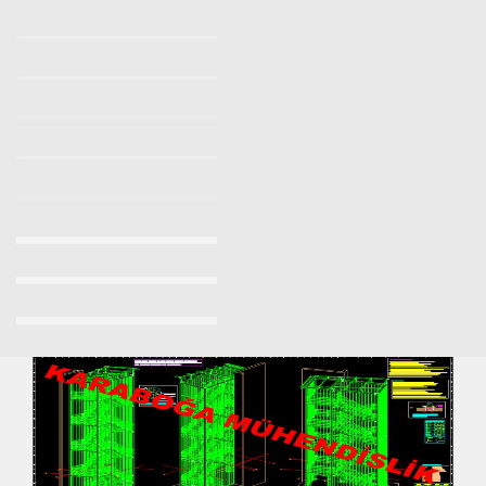
Yangın Merdiveni Yönetmeliği
Yangın Merdiveni Firmaları
Makaralı Yangın Merdiveni
Yangın Merdiveni İmalatı Fiyatları 2023/2024
Yangın Merdiveni Fiyatları Sancaktepe 0532 7037509