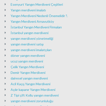
Esenyurt Yangın Merdiveni Çeşitleri
Yangın merdiveni imalatı
Yangın Merdiveni Nedenli Önemelidir ?.
Yangın Merdiveni Arnavutköy
İstanbul Yangın Merdiveni Firmaları
İstanbul yangın merdiveni
yangın merdiveni yönetmeliği
yangın merdiveni satışı
yangın merdiveni imalatçıları
döner yangın merdiveni
ucuz yangın merdiveni
Çelik Yangın Merdiveni
Demir Yangın Merdiveni
dairesel yangın merdiveni
Acil Kaçış Yangın Merdiveni
Açılır kapanır Yangın Merdiveni
Z Tipi çift Kollu yangın merdiveni
yangın merdiveni zorunluluğu