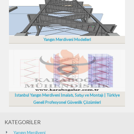
Yangın Merdiveni Modelleri
İstanbul Yangın Merdiveni İmalatı, Satışı ve Montajı | Türkiye
Geneli Profesyonel Güvenlik Çözümleri
KATEGORİLER
Yangın Merdiveni