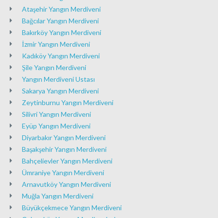
Ataşehir Yangın Merdiveni
Bağcılar Yangın Merdiveni
Bakırköy Yangın Merdiveni
İzmir Yangın Merdiveni
Kadıköy Yangın Merdiveni
Şile Yangın Merdiveni
Yangın Merdiveni Ustası
Sakarya Yangın Merdiveni
Zeytinburnu Yangın Merdiveni
Silivri Yangın Merdiveni
Eyüp Yangın Merdiveni
Diyarbakır Yangın Merdiveni
Başakşehir Yangın Merdiveni
Bahçelievler Yangın Merdiveni
Ümraniye Yangın Merdiveni
Arnavutköy Yangın Merdiveni
Muğla Yangın Merdiveni
Büyükçekmece Yangın Merdiveni