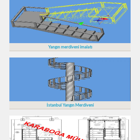
Yangın merdiveni imalatı
İstanbul Yangın Merdiveni