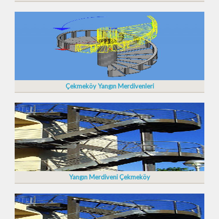
Çekmeköy Yangın Merdivenleri
Yangın Merdiveni Çekmeköy