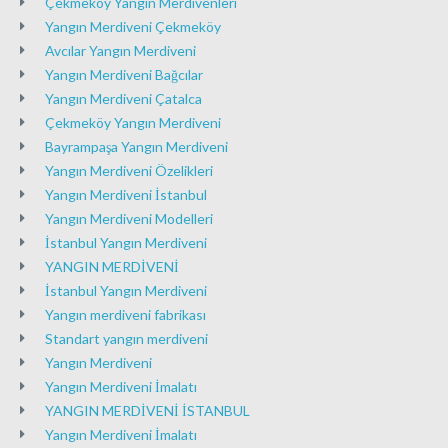
Çekmeköy Yangın Merdivenleri
Yangın Merdiveni Çekmeköy
Avcılar Yangın Merdiveni
Yangın Merdiveni Bağcılar
Yangın Merdiveni Çatalca
Çekmeköy Yangın Merdiveni
Bayrampaşa Yangın Merdiveni
Yangın Merdiveni Özelikleri
Yangın Merdiveni İstanbul
Yangın Merdiveni Modelleri
İstanbul Yangın Merdiveni
YANGIN MERDİVENİ
İstanbul Yangın Merdiveni
Yangın merdiveni fabrikası
Standart yangın merdiveni
Yangın Merdiveni
Yangın Merdiveni İmalatı
YANGIN MERDİVENİ İSTANBUL
Yangın Merdiveni İmalatı