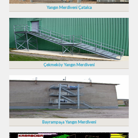
Yangın Merdiveni Çatalca
Çekmeköy Yangın Merdiveni
Bayrampaşa Yangın Merdiveni