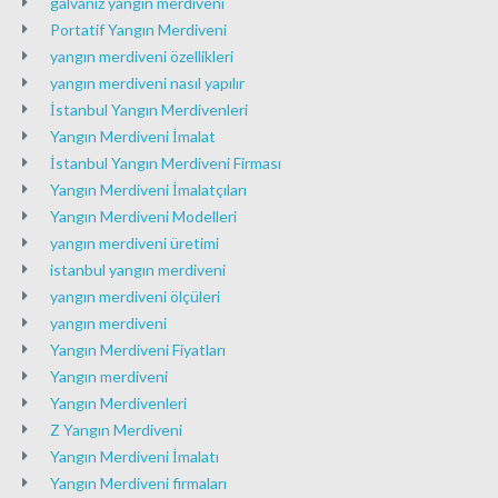
galvaniz yangın merdiveni
Portatif Yangın Merdiveni
yangın merdiveni özellikleri
yangın merdiveni nasıl yapılır
İstanbul Yangın Merdivenleri
Yangın Merdiveni İmalat
İstanbul Yangın Merdiveni Firması
Yangın Merdiveni İmalatçıları
Yangın Merdiveni Modelleri
yangın merdiveni üretimi
istanbul yangın merdiveni
yangın merdiveni ölçüleri
yangın merdiveni
Yangın Merdiveni Fiyatları
Yangın merdiveni
Yangın Merdivenleri
Z Yangın Merdiveni
Yangın Merdiveni İmalatı
Yangın Merdiveni firmaları