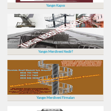
Yangın Kapısı
Yangın Merdiveni Nedir?
Yangın Merdiveni Firmaları