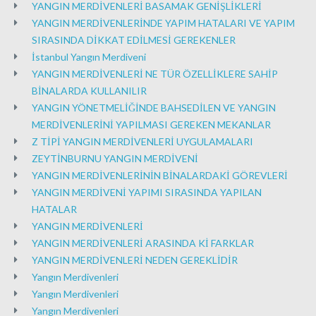
YANGIN MERDİVENLERİ BASAMAK GENİŞLİKLERİ
YANGIN MERDİVENLERİNDE YAPIM HATALARI VE YAPIM
SIRASINDA DİKKAT EDİLMESİ GEREKENLER
İstanbul Yangın Merdiveni
YANGIN MERDİVENLERİ NE TÜR ÖZELLİKLERE SAHİP
BİNALARDA KULLANILIR
YANGIN YÖNETMELİĞİNDE BAHSEDİLEN VE YANGIN
MERDİVENLERİNİ YAPILMASI GEREKEN MEKANLAR
Z TİPİ YANGIN MERDİVENLERİ UYGULAMALARI
ZEYTİNBURNU YANGIN MERDİVENİ
YANGIN MERDİVENLERİNİN BİNALARDAKİ GÖREVLERİ
YANGIN MERDİVENİ YAPIMI SIRASINDA YAPILAN
HATALAR
YANGIN MERDİVENLERİ
YANGIN MERDİVENLERİ ARASINDA Kİ FARKLAR
YANGIN MERDİVENLERİ NEDEN GEREKLİDİR
Yangın Merdivenleri
Yangın Merdivenleri
Yangın Merdivenleri