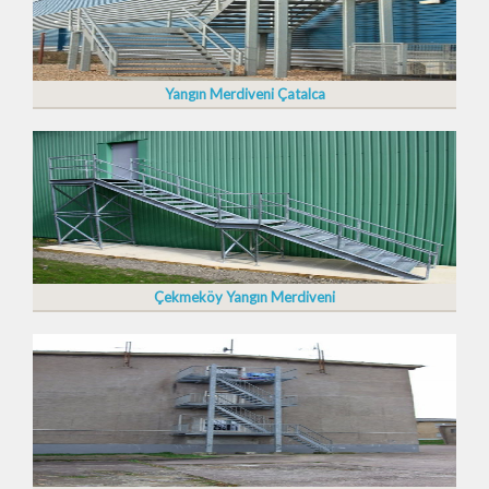
Yangın Merdiveni Çatalca
Çekmeköy Yangın Merdiveni