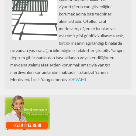
ziyaretçilerin can güvenliğini
korumak adına bazı tedbirler
alınmaktadır. Oteller, tatil
merkezleri, eğlence binaları ve
evlerimiz gibi günlük kullanıma açık,
birçok insanın ağırlandığı binalarda
ne zaman yaşanacağını bilmediğimiz felaketler çıkabilir. Yangın,
deprem gibi insanlardan kaynaklanan veya kendiliğinden
meydana gelmiş afetlerden korunmak amacıyla yangın
merdivenleri konumlandırılmaktadır. İstanbul Yangın
Merdiveni, İzmir Yangın merdive
DEVAMI
0530 8423938