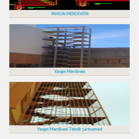
YANGIN MERDİVENİ
Yangın Merdiveni
Yangın Merdiveni Teknik Şartnamesi