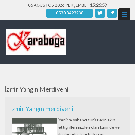
06 AĞUSTOS 2026 PERŞEMBE -
15:27:01
0530 8423938
İzmir Yangın Merdiveni
İzmir Yangın merdiveni
Yerli ve yabancı turistlerin akın
ettiği illerimizden olan İzmir'de ve
ilçelerinde, tüm halkın ve