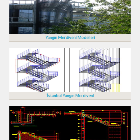
Yangın Merdiveni Modelleri
İstanbul Yangın Merdiveni