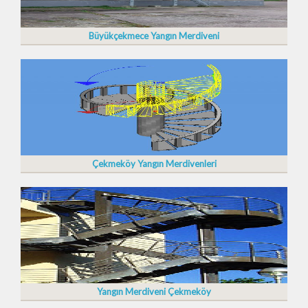
Büyükçekmece Yangın Merdiveni
Çekmeköy Yangın Merdivenleri
Yangın Merdiveni Çekmeköy