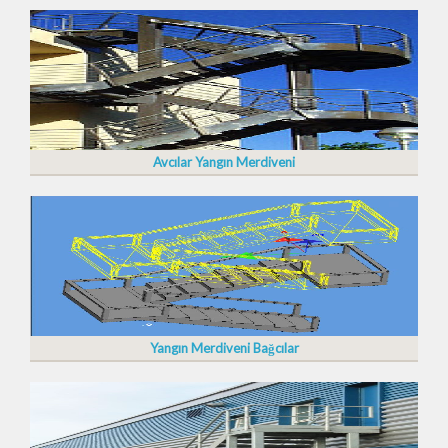
Avcılar Yangın Merdiveni
Yangın Merdiveni Bağcılar