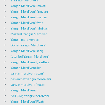
Z Yangın Merdiveni
Yangın Merdiveni İmalatı
Yangın Merdiveni firmaları
Yangın Merdiveni fiyatları
Yangın Merdiveni fiyatı
Yangın Merdiveni fabrikası
Makaralı Yangın Merdiveni
Yangın merdivenleri
Döner Yangın Merdiveni
Yangın Merdiveni satışı
İstanbul Yangın Merdiveni
Yangin Merdiveni Çesitleri
Yangın Merdivenciler
yangın merdiveni çizimi
paslanmaz yangın merdiveni
yangın merdiveni imalatı
Yangın Merdivenci
Acil Çıkış Yangın Merdiveni
Yangın Merdiveni Fiyatı