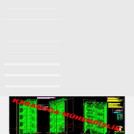
Yangın Merdiveni Yönetmeliği
Yangın Merdiveni Firmaları
Makaralı Yangın Merdiveni
Yangın Merdiveni İmalatı Fiyatları 2023/2024
Yangın Merdiveni Fiyatları Sancaktepe 0532 7037509