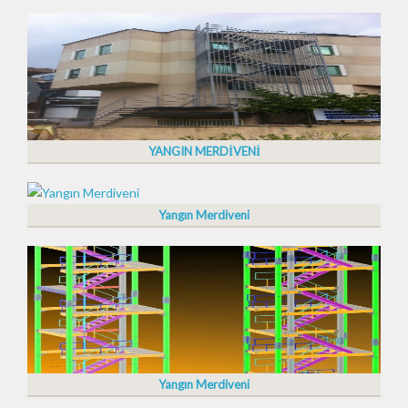
YANGIN MERDİVENİ
Yangın Merdiveni
Yangın Merdiveni