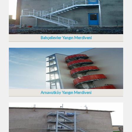
Bahçelievler Yangın Merdiveni
Arnavutköy Yangın Merdiveni