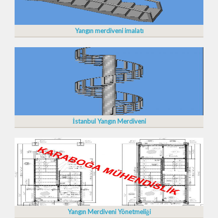
Yangın merdiveni imalatı
İstanbul Yangın Merdiveni
Yangın Merdiveni Yönetmeliği