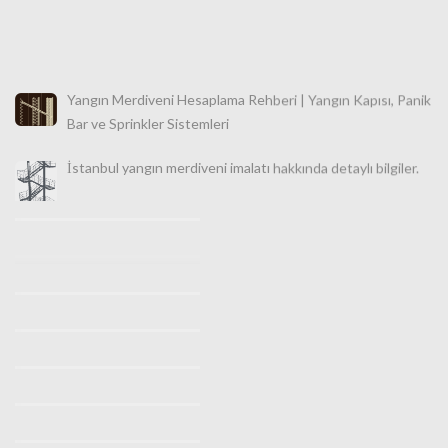
Yangın Merdiveni Hesaplama Rehberi | Yangın Kapısı, Panik
Bar ve Sprinkler Sistemleri
İstanbul yangın merdiveni imalatı hakkında detaylı bilgiler.
İstanbul Makaralı Yangın Merdiveni Satışı 0532 490 76 94
İstanbul Yangın Merdiveni İmalatı, Satışı ve Montajı |
Türkiye Geneli Profesyonel Güvenlik Çözümleri
İstanbul Yangın Merdiveni İmalatı (0530 842 3938) |
Ücretsiz Keşif Hizmeti