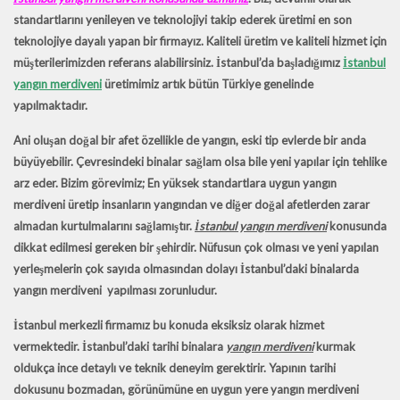
standartlarını yenileyen ve teknolojiyi takip ederek üretimi en son
teknolojiye dayalı yapan bir firmayız. Kaliteli üretim ve kaliteli hizmet için
müşterilerimizden referans alabilirsiniz. İstanbul’da başladığımız
İstanbul
yangın merdiveni
üretimimiz artık bütün Türkiye genelinde
yapılmaktadır.
Ani oluşan doğal bir afet özellikle de yangın, eski tip evlerde bir anda
büyüyebilir. Çevresindeki binalar sağlam olsa bile yeni yapılar için tehlike
arz eder. Bizim görevimiz; En yüksek standartlara uygun yangın
merdiveni üretip insanların yangından ve diğer doğal afetlerden zarar
almadan kurtulmalarını sağlamıştır.
İstanbul yangın merdiveni
konusunda
dikkat edilmesi gereken bir şehirdir. Nüfusun çok olması ve yeni yapılan
yerleşmelerin çok sayıda olmasından dolayı İstanbul’daki binalarda
yangın merdiveni yapılması zorunludur.
İstanbul merkezli firmamız bu konuda eksiksiz olarak hizmet
vermektedir. İstanbul’daki tarihi binalara
yangın merdiveni
kurmak
oldukça ince detaylı ve teknik deneyim gerektirir. Yapının tarihi
dokusunu bozmadan, görünümüne en uygun yere yangın merdiveni