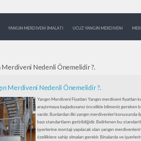
YANGIN MERDIVENI İMALATI
UCUZ YANGIN MERDIVENI
MER
 Merdiveni Nedenli Önemelidir ?.
ın Merdiveni Nedenli Önemelidir ?.
Yangın Merdiveni Fiyatları Yangın merdiveni fiyatları
araştırmaya başladıysanız öncelikle bilmeniz gereken b
vardır. Bunlardan ilki yangın merdivenleri konusunda il
bazı standartların getirildiğidir. Belirlenen bu standar
işyerlerine montajı yapılacak olan yangın merdivenlerin
özelliklere sahip olmaları gerekir. Binalarda ve işyerler