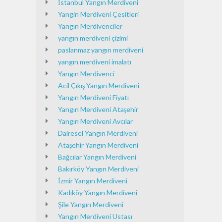
İstanbul Yangın Merdiveni
Yangin Merdiveni Çesitleri
Yangın Merdivenciler
yangın merdiveni çizimi
paslanmaz yangın merdiveni
yangın merdiveni imalatı
Yangın Merdivenci
Acil Çıkış Yangın Merdiveni
Yangın Merdiveni Fiyatı
Yangın Merdiveni Ataşehir
Yangın Merdiveni Avcılar
Dairesel Yangın Merdiveni
Ataşehir Yangın Merdiveni
Bağcılar Yangın Merdiveni
Bakırköy Yangın Merdiveni
İzmir Yangın Merdiveni
Kadıköy Yangın Merdiveni
Şile Yangın Merdiveni
Yangın Merdiveni Ustası