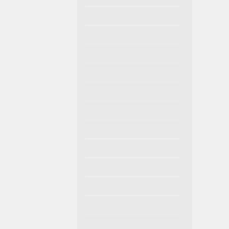
İstanbul Yangın
Merdiveni İmalatı,
Satışı ve Montajı |
Türkiye Geneli
Profesyonel Güvenlik
Çözümleri
İstanbul Yangın
Merdiveni İmalatı
(0530 842 3938) |
Ücretsiz Keşif Hizmeti