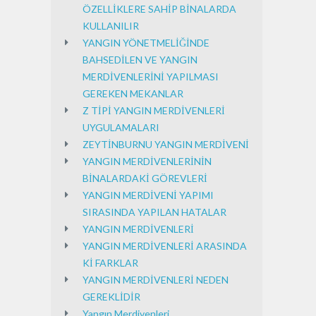
ÖZELLİKLERE SAHİP BİNALARDA
KULLANILIR
YANGIN YÖNETMELİĞİNDE
BAHSEDİLEN VE YANGIN
MERDİVENLERİNİ YAPILMASI
GEREKEN MEKANLAR
Z TİPİ YANGIN MERDİVENLERİ
UYGULAMALARI
ZEYTİNBURNU YANGIN MERDİVENİ
YANGIN MERDİVENLERİNİN
BİNALARDAKİ GÖREVLERİ
YANGIN MERDİVENİ YAPIMI
SIRASINDA YAPILAN HATALAR
YANGIN MERDİVENLERİ
YANGIN MERDİVENLERİ ARASINDA
Kİ FARKLAR
YANGIN MERDİVENLERİ NEDEN
GEREKLİDİR
Yangın Merdivenleri