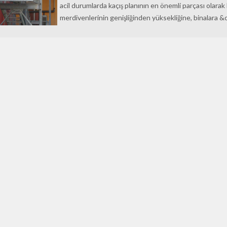
acil durumlarda kaçış planının en önemli parçası olarak 
merdivenlerinin genişliğinden yüksekliğine, binalara 