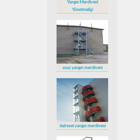
Yangın Merdiveni
Yönetmeliği
ucuz yangın merdiveni
dairesel yangın merdiveni