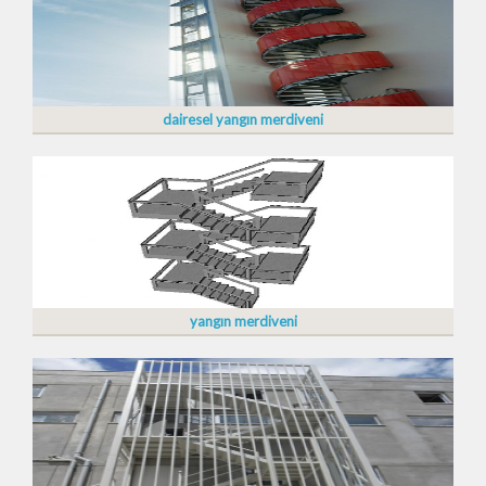
dairesel yangın merdiveni
yangın merdiveni