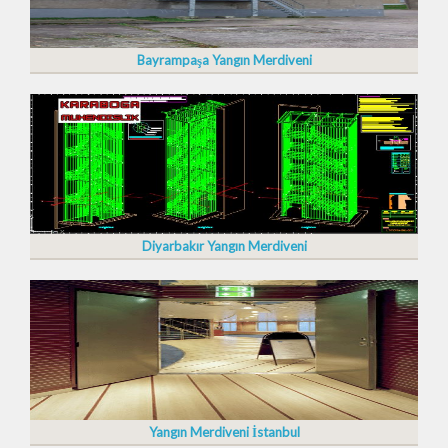
Bayrampaşa Yangın Merdiveni
Diyarbakır Yangın Merdiveni
Yangın Merdiveni İstanbul