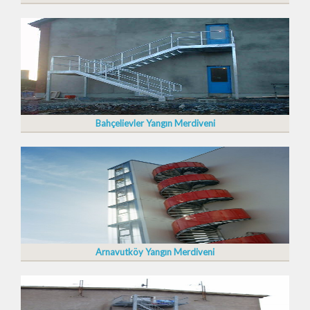
Bahçelievler Yangın Merdiveni
Arnavutköy Yangın Merdiveni