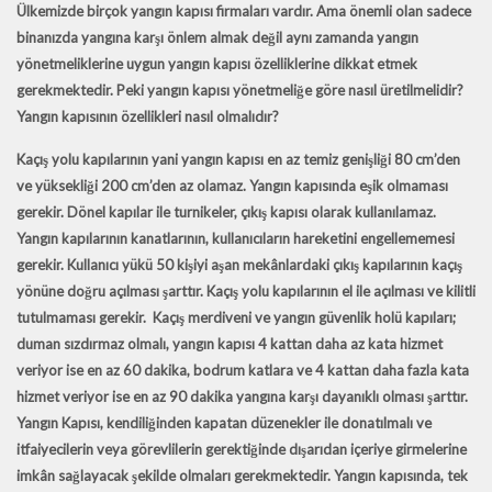
Ülkemizde birçok
yangın kapısı firmaları
vardır. Ama önemli olan sadece
binanızda yangına karşı önlem almak değil aynı zamanda yangın
yönetmeliklerine uygun yangın kapısı özelliklerine dikkat etmek
gerekmektedir. Peki
yangın kapısı yönetmeliğe
göre nasıl üretilmelidir?
Yangın kapısının özellikleri
nasıl olmalıdır?
Kaçış yolu kapılarının yani yangın kapısı en az temiz genişliği 80 cm’den
ve yüksekliği 200 cm’den az olamaz. Yangın kapısında eşik olmaması
gerekir. Dönel kapılar ile turnikeler, çıkış kapısı olarak kullanılamaz.
Yangın kapılarının kanatlarının, kullanıcıların hareketini engellememesi
gerekir. Kullanıcı yükü 50 kişiyi aşan mekânlardaki çıkış kapılarının kaçış
yönüne doğru açılması şarttır. Kaçış yolu kapılarının el ile açılması ve kilitli
tutulmaması gerekir. Kaçış merdiveni ve yangın güvenlik holü kapıları;
duman sızdırmaz olmalı, yangın kapısı 4 kattan daha az kata hizmet
veriyor ise en az 60 dakika, bodrum katlara ve 4 kattan daha fazla kata
hizmet veriyor ise en az 90 dakika yangına karşı dayanıklı olması şarttır.
Yangın Kapısı, kendiliğinden kapatan düzenekler ile donatılmalı ve
itfaiyecilerin veya görevlilerin gerektiğinde dışarıdan içeriye girmelerine
imkân sağlayacak şekilde olmaları gerekmektedir. Yangın kapısında, tek