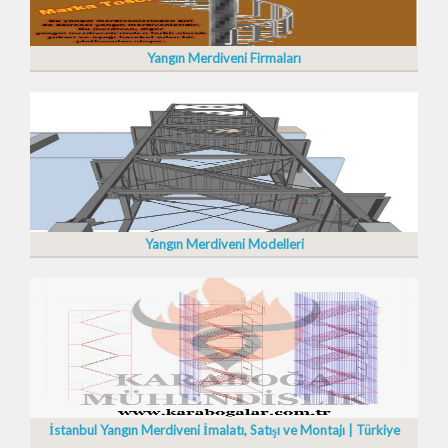
Yangın Merdiveni Firmaları
Yangın Merdiveni Modelleri
İstanbul Yangın Merdiveni İmalatı, Satışı ve Montajı | Türkiye