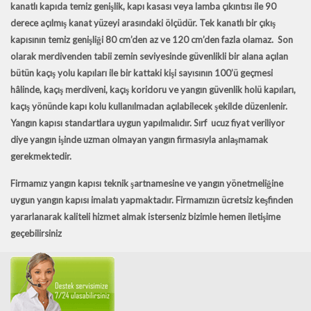
kanatlı kapıda temiz genişlik, kapı kasası veya lamba çıkıntısı ile 90
derece açılmış kanat yüzeyi arasındaki ölçüdür. Tek kanatlı bir çıkış
kapısının temiz genişliği 80 cm’den az ve 120 cm’den fazla olamaz. Son
olarak merdivenden tabii zemin seviyesinde güvenlikli bir alana açılan
bütün kaçış yolu kapıları ile bir kattaki kişi sayısının 100’ü geçmesi
hâlinde, kaçış merdiveni, kaçış koridoru ve yangın güvenlik holü kapıları,
kaçış yönünde kapı kolu kullanılmadan açılabilecek şekilde düzenlenir.
Yangın kapısı standartlara
uygun yapılmalıdır. Sırf ucuz fiyat veriliyor
diye yangın işinde uzman olmayan yangın firmasıyla anlaşmamak
gerekmektedir.
Firmamız
yangın kapısı teknik şartnamesine
ve yangın yönetmeliğine
uygun yangın kapısı imalatı yapmaktadır. Firmamızın ücretsiz keşfinden
yararlanarak kaliteli hizmet almak isterseniz bizimle hemen iletişime
geçebilirsiniz