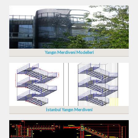
Yangın Merdiveni Modelleri
İstanbul Yangın Merdiveni