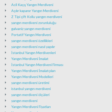
Acil Kaçış Yangın Merdiveni
Açılır kapanır Yangın Merdiveni
Z Tipi çift Kollu yangın merdiveni
yangın merdiveni zorunluluğu
galvaniz yangın merdiveni
Portatif Yangın Merdiveni
yangın merdiveni özellikleri
yangın merdiveni nasıl yapılır
İstanbul Yangın Merdivenleri
Yangın Merdiveni İmalat
İstanbul Yangın Merdiveni Firması
Yangın Merdiveni İmalatçıları
Yangın Merdiveni Modelleri
yangın merdiveni üretimi
istanbul yangın merdiveni
yangın merdiveni ölçüleri
yangın merdiveni
Yangın Merdiveni Fiyatları