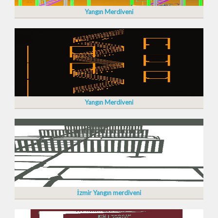
Yangın Merdiveni
Yangın Merdiveni
İzmir Yangın merdiveni