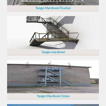
Yangın Merdiveni Fiyatları
Yangın merdiveni
Yangın Merdiveni Ustası