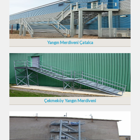
Yangın Merdiveni Çatalca
Çekmeköy Yangın Merdiveni