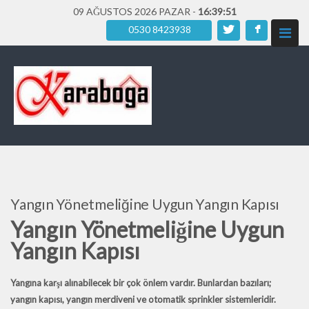
09 AĞUSTOS 2026 PAZAR -
16:39:53
0530 8423938
Yangın Yönetmeliğine Uygun Yangın Kapısı
Yangın Yönetmeliğine Uygun
Yangın Kapısı
Yangına karşı alınabilecek bir çok önlem vardır. Bunlardan bazıları;
yangın kapısı, yangın merdiveni ve otomatik sprinkler sistemleridir.