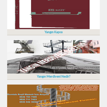
Yangın Kapısı
Yangın Merdiveni Nedir?