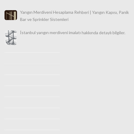
Yangın Merdiveni Hesaplama Rehberi | Yangın Kapısı, Panik
Bar ve Sprinkler Sistemleri
İstanbul yangın merdiveni imalatı hakkında detaylı bilgiler.
İstanbul Makaralı Yangın Merdiveni Satışı 0532 490 76 94
İstanbul Yangın Merdiveni İmalatı, Satışı ve Montajı |
Türkiye Geneli Profesyonel Güvenlik Çözümleri
İstanbul Yangın Merdiveni İmalatı (0530 842 3938) |
Ücretsiz Keşif Hizmeti