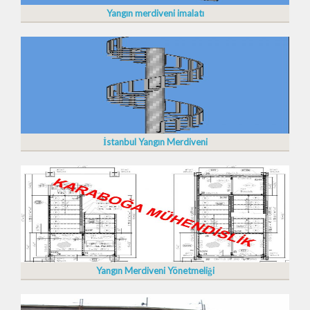
Yangın merdiveni imalatı
İstanbul Yangın Merdiveni
Yangın Merdiveni Yönetmeliği